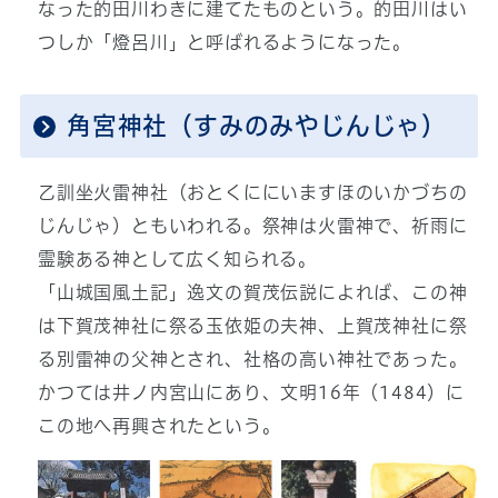
なった的田川わきに建てたものという。的田川はい
つしか「燈呂川」と呼ばれるようになった。
角宮神社（すみのみやじんじゃ）
乙訓坐火雷神社（おとくににいますほのいかづちの
じんじゃ）ともいわれる。祭神は火雷神で、祈雨に
霊験ある神として広く知られる。
「山城国風土記」逸文の賀茂伝説によれば、この神
は下賀茂神社に祭る玉依姫の夫神、上賀茂神社に祭
る別雷神の父神とされ、社格の高い神社であった。
かつては井ノ内宮山にあり、文明16年（1484）に
この地へ再興されたという。