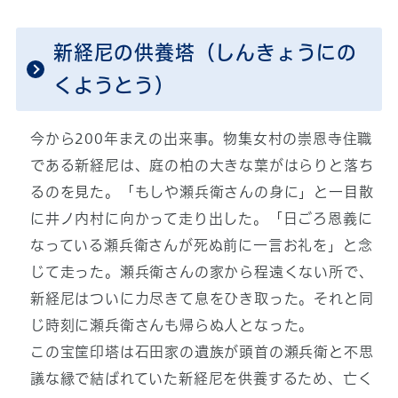
新経尼の供養塔（しんきょうにの
くようとう）
今から200年まえの出来事。物集女村の崇恩寺住職
である新経尼は、庭の柏の大きな葉がはらりと落ち
るのを見た。「もしや瀬兵衛さんの身に」と一目散
に井ノ内村に向かって走り出した。「日ごろ恩義に
なっている瀬兵衛さんが死ぬ前に一言お礼を」と念
じて走った。瀬兵衛さんの家から程遠くない所で、
新経尼はついに力尽きて息をひき取った。それと同
じ時刻に瀬兵衛さんも帰らぬ人となった。
この宝筐印塔は石田家の遺族が頭首の瀬兵衛と不思
議な縁で結ばれていた新経尼を供養するため、亡く