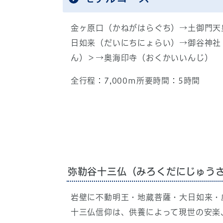
金ヶ原口（かねがはらぐち）→土御門天
日如来（だいにちにょらい）→御谷神社
ん）＞→奥海印寺（おくかいいんじ）
全行程：7,000m所要時間：5時間
弥勒谷十三仏（みろくだにじゅう
岩壁に不動明王・地蔵菩薩・大日如来・
十三仏信仰は、供養によって現世の安楽