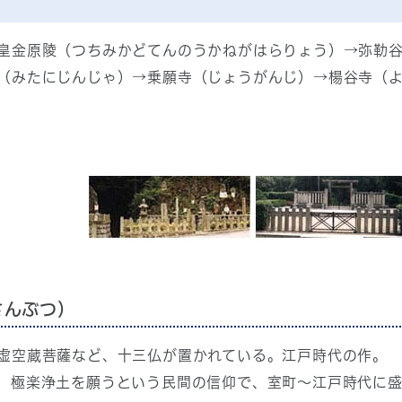
皇金原陵（つちみかどてんのうかねがはらりょう）→弥勒
（みたにじんじゃ）→乗願寺（じょうがんじ）→楊谷寺（
さんぶつ）
虚空蔵菩薩など、十三仏が置かれている。江戸時代の作。
、極楽浄土を願うという民間の信仰で、室町～江戸時代に