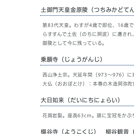
土御門天皇金原陵（つちみかどて
第83代天皇。わすが4歳で即位、16歳
らすすんで土佐（のちに阿波）に遷され
御陵として今に残っている。
乗願寺（じょうがんじ）
西山浄土宗。天延年間（973～976）
大仏（おおぼとけ）：本尊の木造阿弥陀
大日如来（だいにちにょらい）
花崗岩製。座高63cm。頭に宝冠をか
楊谷寺（ようこくじ） 柳谷観音