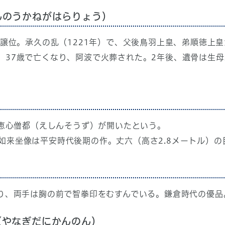
んのうかねがはらりょう）
で譲位。承久の乱（1221年）で、父後鳥羽上皇、弟順徳上
、37歳で亡くなり、阿波で火葬された。2年後、遺骨は生
に恵心僧都（えしんそうず）が開いたという。
如来坐像は平安時代後期の作。丈六（高さ2.8メートル）の
ぶり、両手は胸の前で智拳印をむすんでいる。鎌倉時代の優品
（やなぎだにかんのん）