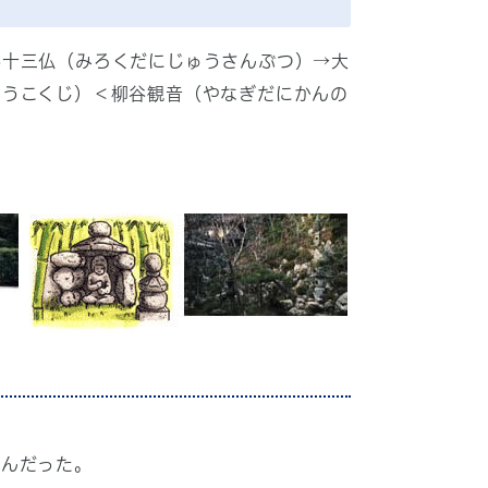
谷十三仏（みろくだにじゅうさんぶつ）→大
ようこくじ）＜柳谷観音（やなぎだにかんの
盛んだった。