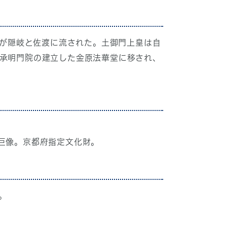
皇が隠岐と佐渡に流された。土御門上皇は自
母承明門院の建立した金原法華堂に移され、
巨像。京都府指定文化財。
。