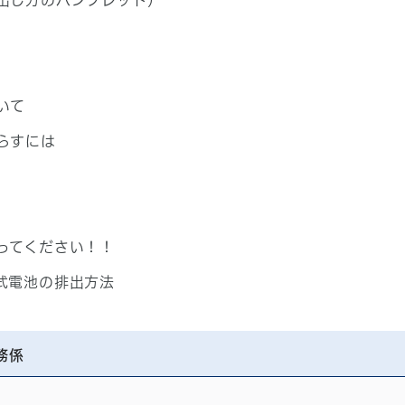
出し方のパンフレット）
いて
らすには
ってください！！
式電池の排出方法
務係