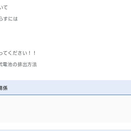
いて
らすには
ってください！！
式電池の排出方法
務係