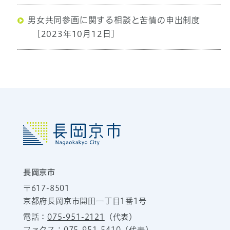
男女共同参画に関する相談と苦情の申出制度
[2023年10月12日]
長岡京市
〒617-8501
京都府長岡京市開田一丁目1番1号
電話：
075-951-2121
（代表）
ファクス：075-951-5410（代表）