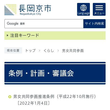
Language
メニュー
サイト内検索
注目キーワード
トップ
くらし
男女共同参画
現在位置
条例・計画・審議会
男女共同参画推進条例（平成22年10月施行）
[2022年1月4日]