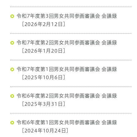
令和7年度第3回男女共同参画審議会 会議録
[2026年2月12日]
令和7年度第2回男女共同参画審議会 会議録
[2026年1月20日]
令和7年度第1回男女共同参画審議会 会議録
[2025年10月6日]
令和6年度第2回男女共同参画審議会 会議録
[2025年3月31日]
令和6年度第1回男女共同参画審議会 会議録
[2024年10月24日]