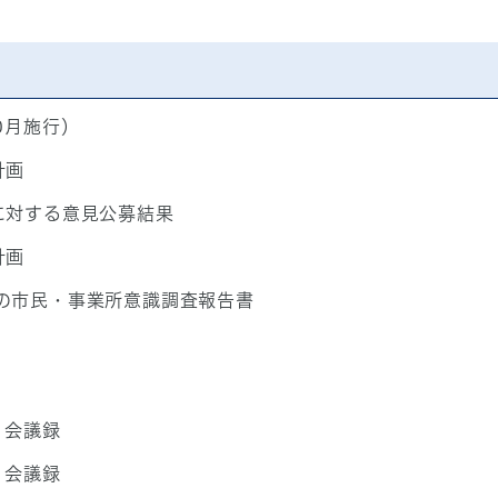
0月施行）
計画
に対する意見公募結果
計画
の市民・事業所意識調査報告書
 会議録
 会議録