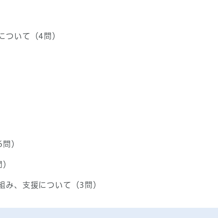
について（4問）
6問）
問）
組み、支援について（3問）