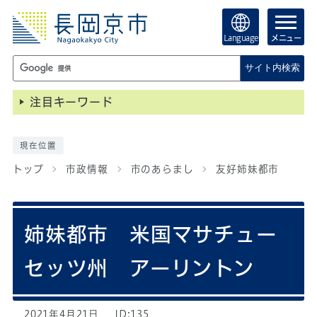
Language
メニュー
サイト内検索
注目キーワード
現在位置
トップ
市政情報
市のあらまし
友好姉妹都市
姉妹都市 米国マサチュー
セッツ州 アーリントン
2021年4月21日
ID:135