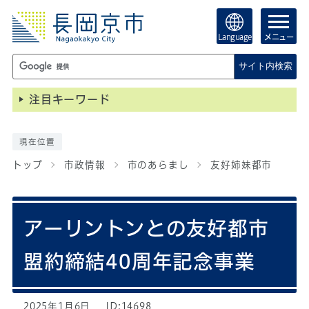
Language
メニュー
サイト内検索
注目キーワード
現在位置
トップ
市政情報
市のあらまし
友好姉妹都市
アーリントンとの友好都市
盟約締結40周年記念事業
2025年1月6日
ID:14698