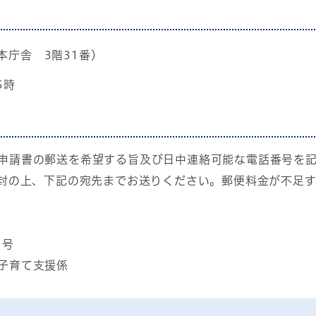
本庁舎 3階31番）
5時
申請書の郵送を希望する旨及び日中連絡可能な電話番号を
同封の上、下記の宛先までお送りください。郵便料金が不足
1号
子育て支援係