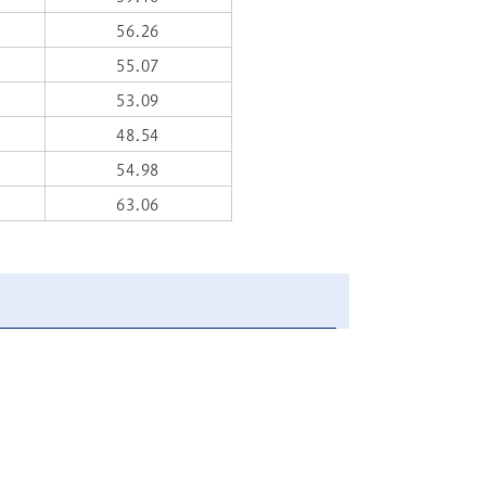
56.26
55.07
53.09
48.54
54.98
63.06