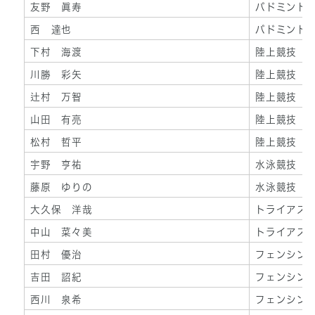
友野 眞寿
バドミント
西 達也
バドミント
下村 海渡
陸上競技
川勝 彩矢
陸上競技
辻村 万智
陸上競技
山田 有亮
陸上競技
松村 哲平
陸上競技
宇野 亨祐
水泳競技
藤原 ゆりの
水泳競技
大久保 洋哉
トライアス
中山 菜々美
トライアス
田村 優治
フェンシン
吉田 詔紀
フェンシン
西川 泉希
フェンシン