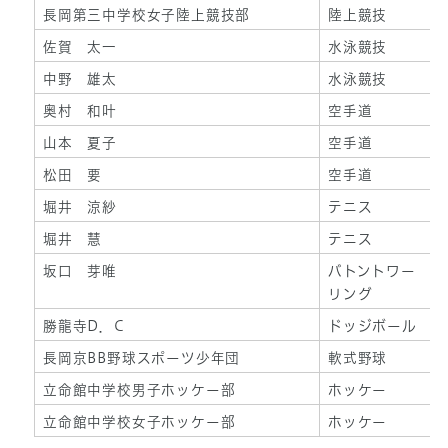
長岡第三中学校女子陸上競技部
陸上競技
佐賀 太一
水泳競技
中野 雄太
水泳競技
奥村 和叶
空手道
山本 夏子
空手道
松田 要
空手道
堀井 涼紗
テニス
堀井 慧
テニス
坂口 芽唯
バトントワー
リング
勝龍寺D．C
ドッジボール
長岡京BB野球スポーツ少年団
軟式野球
立命館中学校男子ホッケー部
ホッケー
立命館中学校女子ホッケー部
ホッケー