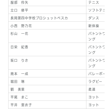
服部 伶矢
テニス
立口 修平
ソフトテニ
長岡第四中学校プロシュットペスカ
ダンス
小西 野乃花
新体操
杉山 一花
バトントワ
ング
日栄 紀香
バトントワ
ング
坂口 りさ
バトントワ
ング
南本 一成
バレーボー
堀田 琳
ラグビー
劉 美里
柔道
平尾 まこ
ヨット
平井 亜衣子
ヨット