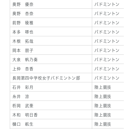
奥野 優奈
バドミントン
奥野 杏奈
バドミントン
前野 稜雅
バドミントン
本多 啄也
バドミントン
木根 拓哉
バドミントン
岡本 朋子
バドミントン
大泉 帆乃奏
バドミントン
上仲 杏香
バドミントン
長岡第四中学校女子バドミントン部
バドミントン
石井 彩月
陸上競技
糸井 涼
陸上競技
杤岡 武奎
陸上競技
木和 明日香
陸上競技
樋口 航生
陸上競技