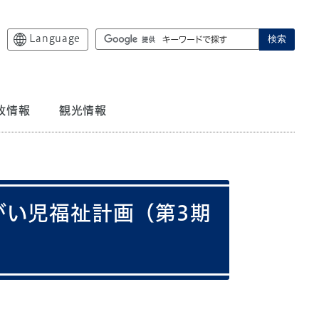
Language
検索
政情報
観光情報
がい児福祉計画（第3期