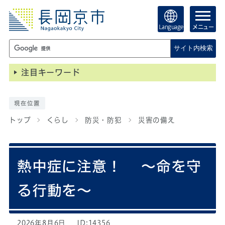
Language
メニュー
サイト内検索
注目キーワード
現在位置
トップ
くらし
防災・防犯
災害の備え
熱中症に注意！ ～命を守
る行動を～
2026年8月6日
ID:14356