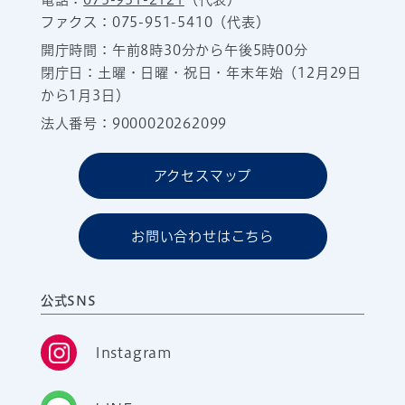
ファクス：075-951-5410（代表）
開庁時間：午前8時30分から午後5時00分
閉庁日：土曜・日曜・祝日・年末年始（12月29日
から1月3日）
法人番号：9000020262099
アクセスマップ
お問い合わせはこちら
公式SNS
Instagram