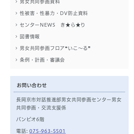
男女共同参画資料
性被害・性暴力・DV防止資料
センターNEWS き★ら★り
図書情報
男女共同参画フロア❝いこ～る❞
条例・計画・審議会
お問い合わせ
長岡京市対話推進部男女共同参画センター男女
共同参画・交流支援係
バンビオ6階
電話:
075-963-5501