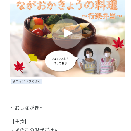
別ウィンドウで開く
～おしながき～
【主食】
・きのこの混ぜごはん