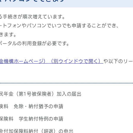
る手続きが順次増えています。
ートフォンやパソコンでいつでも申請することができ、
きます。
ポータルの利用登録が必要です。
金機構ホームページ）
（別ウインドウで開く）
や以下のリ
民年金（第1号被保険者）加入の届出
険料 免除・納付猶予の申請
保険料 学生納付特例の申請
金付加保険料納付（辞退）の申出