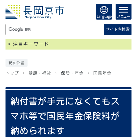
Language
メニュー
サイト内検索
注目キーワード
現在位置
トップ
健康・福祉
保険・年金
国民年金
納付書が手元になくてもス
マホ等で国民年金保険料が
納められます