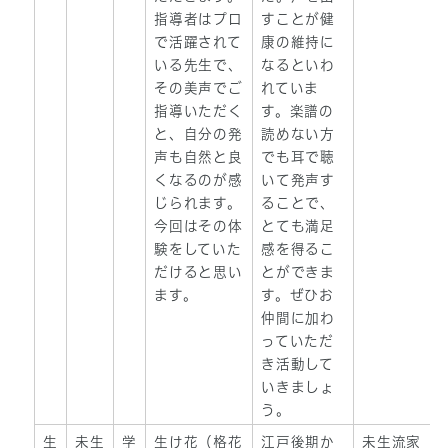
指導者はプロ
すことが健
で活躍されて
康の維持に
いる先生で、
なるといわ
その美声でご
れていま
指導いただく
す。楽譜の
と、自分の発
読めない方
声も自然と良
でも耳で聴
くなるのが感
いて発声す
じられます。
ることで、
今回はその体
とても満足
験をしていた
感を得るこ
だけると思い
とができま
ます。
す。ぜひお
仲間に加わ
っていただ
き活動して
いきましょ
う。
生
未生
学
生け花（格花
江戸後期か
未生流家