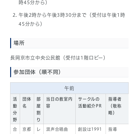
時45分から）
午後2時から午後3時30分まで（受付は午後1時
45分から）
場所
長岡京市立中央公民館（受付は1階ロビー）
参加団体（順不同）
午前
活
団体
部
当日の教室内
サークルの
指導者
動
名
屋
容
活動紹介PR
（敬称
分
割
略）
野
り
合
京都
レ
混声合唱曲
創設は1991
指導