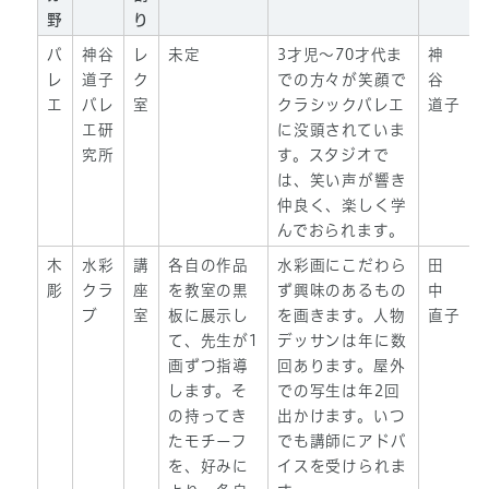
野
り
バ
神谷
レ
未定
3才児～70才代ま
神
レ
道子
ク
での方々が笑顔で
谷
エ
バレ
室
クラシックバレエ
道子
エ研
に没頭されていま
究所
す。スタジオで
は、笑い声が響き
仲良く、楽しく学
んでおられます。
木
水彩
講
各自の作品
水彩画にこだわら
田
彫
クラ
座
を教室の黒
ず興味のあるもの
中
ブ
室
板に展示し
を画きます。人物
直子
て、先生が1
デッサンは年に数
画ずつ指導
回あります。屋外
します。そ
での写生は年2回
の持ってき
出かけます。いつ
たモチーフ
でも講師にアドバ
を、好みに
イスを受けられま