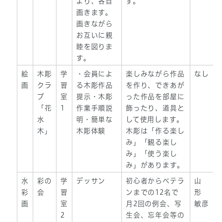
より、各自
す。
画きます。
画きながら
お互いに親
睦を図りま
す。
絵
木彫
学
・会員によ
楽しみながら作品
なし
画
クラ
習
る木彫作品
を作り、できあが
ブ
室
提示・木彫
った作品を部屋に
「花
1
作業手順説
飾ったり、道具と
水
明・簡単な
して使用します。
木」
木彫体験
木彫は「作る楽し
み」「観る楽し
み」「使う楽し
み」があります。
水
彩の
学
デッサン
初心者からベテラ
山
彩
会
習
ンまでの12名で
形
画
室
月2回の例会、写
敏彦
2
生会、忘年会等の