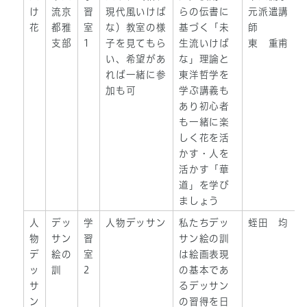
け
流京
習
現代風いけば
らの伝書に
元派遣講
花
都雅
室
な）教室の様
基づく「未
師
支部
1
子を見てもら
生流いけば
東 重甫
い、希望があ
な」理論と
れば一緒に参
東洋哲学を
加も可
学ぶ講義も
あり初心者
も一緒に楽
しく花を活
かす・人を
活かす「華
道」を学び
ましょう
人
デッ
学
人物デッサン
私たちデッ
蛭田 均
物
サン
習
サン絵の訓
デ
絵の
室
は絵画表現
ッ
訓
2
の基本であ
サ
るデッサン
ン
の習得を日