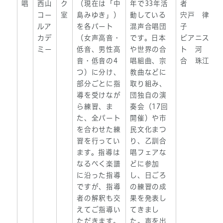
唱
西山
ク
（現在は「中
年で33年活
者
コー
室
島みゆき」）
動している
宍戸 律
ルア
を各パート
混声合唱団
子
カデ
（女声高音・
です。日本
ピアニス
ミー
低音、男性高
や世界の合
ト 河
音・低音の4
唱組曲、宗
合 珠江
つ）に分け、
教曲などに
部分ごとに指
取り組み、
導を受けなが
団独自の演
ら練習、ま
奏会（17回
た、全パート
開催）や市
を合わせた練
民文化まつ
習を行ってい
り、乙訓合
ます。指導は
唱フェアな
なるべく楽譜
どに参加
に沿った指導
し、日ごろ
ですが、指導
の練習の成
者の解釈も交
果を発表し
えてご指導い
てきまし
ただきます。
た。声を出