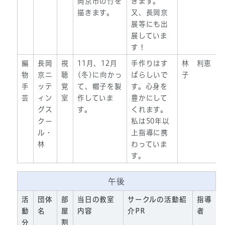
岡京市の竹を
きます。
描きます。
又、長岡京
展等にも出
展していま
す！
編
長岡
視
11月、12月
手作りはす
林 利恵
物
京ニ
聴
(冬)に向かっ
ばらしいで
子
手
ッテ
覚
て、帽子を製
す。心身を
芸
ィン
室
作していま
豊かにして
グス
す。
くれます。
クー
私は50年以
ル・
上指導に携
林
わっていま
す。
午後
活
団体
部
当日の教室
サークルの活動紹
指導
動
名
屋
内容
介PR
者
分
割