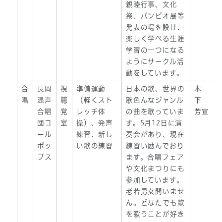
親睦行事、文化
祭、バンビオ展等
発表の場を設け、
楽しく学べる生涯
学習の一つになる
ようにサークル活
動をしています。
合
長岡
視
準備運動
日本の歌、世界の
木
唱
混声
聴
（軽くスト
歌色んなジャンル
下
合唱
覚
レッチ体
の曲を歌っていま
芳宣
団コ
室
操）、発声
す。5月12日に演
ール
練習、新し
奏会があり、現在
ポッ
い歌の練習
練習い励んでおり
プス
ます。合唱フェア
や文化まつりにも
参加しています。
老若男女問いませ
ん。どなたでも歌
を歌うことが好き