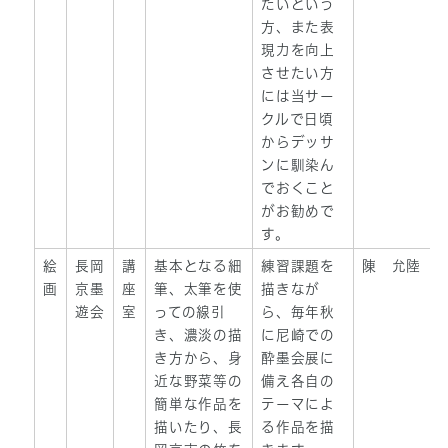
たいという
方、また表
現力を向上
させたい方
には当サー
クルで日頃
からデッサ
ンに馴染ん
でおくこと
がお勧めで
す。
絵
長岡
講
基本となる細
練習課題を
陳 允陸
画
京墨
座
筆、太筆を使
描きなが
遊会
室
っての線引
ら、毎年秋
き、濃淡の描
に尼崎での
き方から、身
酔墨会展に
近な野菜等の
備え各自の
簡単な作品を
テーマによ
描いたり、長
る作品を描