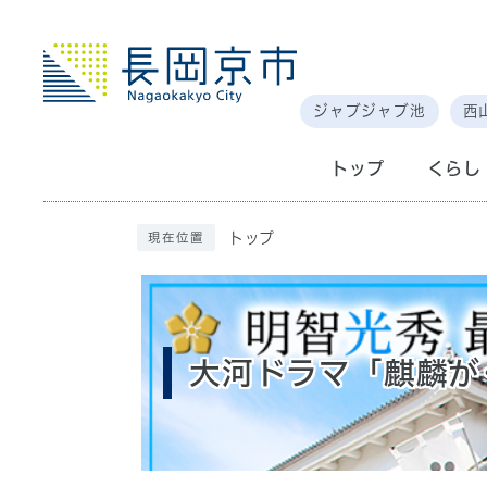
ジャブジャブ池
西
トップ
くらし
トップ
現在位置
大河ドラマ「麒麟が