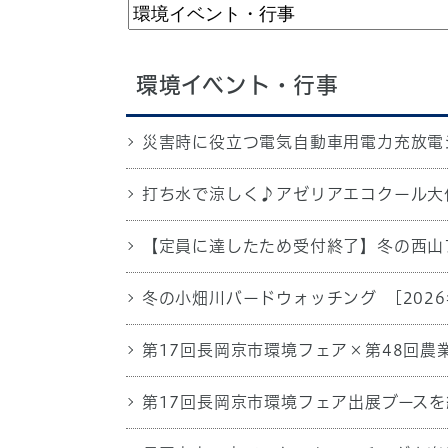
環境イベント・行事
災害時に役立つ電気自動車用電力充放電シ
打ち水で涼しく♪アゼリアエコクール大
【定員に達したため受付終了】冬の西山
冬の小畑川バードウォッチング
[202
第17回長岡京市環境フェア×第48回農
第17回長岡京市環境フェア出展ブース