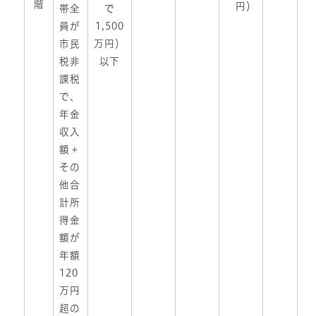
階
円）
帯全
で
員が
1,500
市民
万円）
税非
以下
課税
で、
年金
収入
額＋
その
他合
計所
得金
額が
年額
120
万円
超の