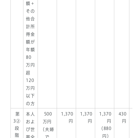
額＋
その
他合
計所
得金
額が
年額
80
万円
超
120
万円
以下
の方
第
本人
500
1,370
1,370
1,370
430
1,
3②
円
円
円
円
およ
万円
段
（880
び世
（夫婦
階
円）
帯全
で