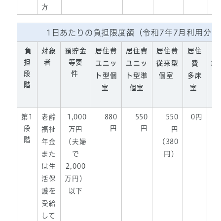
方
1日あたりの負担限度額（令和7年7月利用分ま
負
対象
預貯金
居住費
居住費
居住費
居住
担
者
等要
ユニッ
ユニッ
従来型
費
施
段
件
ト型個
ト型準
個室
多床
階
室
個室
室
第1
老齢
1,000
880
550
550
0円
段
円
円
福祉
万円
円
階
年金
（夫婦
（380
また
で
円）
は生
2,000
活保
万円）
護を
以下
受給
して