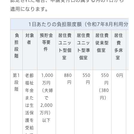
認定された場合、申請受付日の属する月の1日から
適用になります。
1日あたりの負担限度額（令和7年8月利用分か
負
対象
預貯金
居住費
居住費
居住費
居住
担
者
等要
ユニッ
ユニッ
従来型
費
施
段
件
ト型個
ト型準
個室
多床
階
室
個室
室
第1
老齢
1,000
880
550
550
0円
段
円
円
福祉
万円
円
階
年金
（夫婦
（380
また
で
円）
は生
2,000
活保
万円）
護を
以下
受給