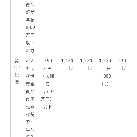
得金
額が
年額
80.9
万円
以下
の方
第
本人
550
1,370
1,370
1,370
430
3①
円
円
円
およ
万円
円
段
び世
（夫婦
（880
階
帯全
で
円）
員が
1,550
市民
万円）
税非
以下
課税
で、
年金