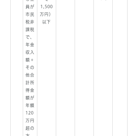
員が
1,500
市民
万円）
税非
以下
課税
で、
年金
収入
額＋
その
他合
計所
得金
額が
年額
120
万円
超の
方