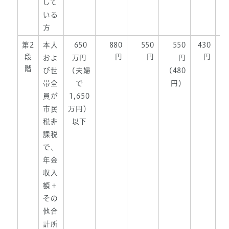
して
いる
方
第2
本人
650
880
550
550
430
段
円
円
円
およ
万円
円
階
び世
（夫婦
（480
帯全
で
円）
員が
1,650
市民
万円）
税非
以下
課税
で、
年金
収入
額＋
その
他合
計所