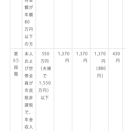
得金
額が
年額
80
万円
以下
の方
第
本人
550
1,370
1,370
1,370
430
3①
円
円
円
およ
万円
円
段
び世
（夫婦
（880
階
帯全
で
円）
員が
1,550
市民
万円）
税非
以下
課税
で、
年金
収入