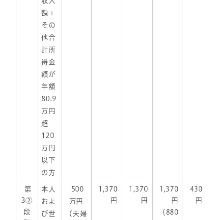
収入
額＋
その
他合
計所
得金
額が
年額
80.9
万円
超
120
万円
以下
の方
第
本人
500
1,370
1,370
1,370
430
1
3②
円
円
円
円
およ
万円
段
（880
び世
（夫婦