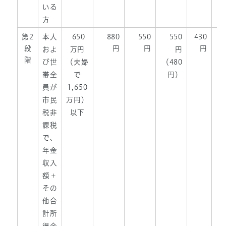
いる
方
第2
本人
650
880
550
550
430
段
円
円
円
およ
万円
円
階
び世
（夫婦
（480
帯全
で
円）
員が
1,650
市民
万円）
税非
以下
課税
で、
年金
収入
額＋
その
他合
計所