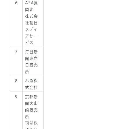
6
ASA長
岡北
株式会
社朝日
メディ
アサー
ビス
7
毎日新
聞東向
日販売
所
8
布亀株
式会社
9
京都新
聞大山
崎販売
所
司堂株