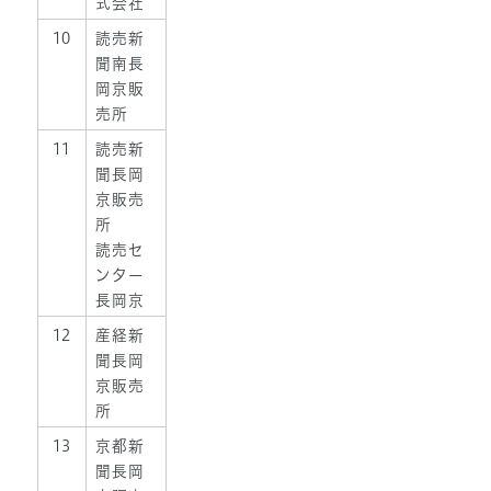
式会社
10
読売新
聞南長
岡京販
売所
11
読売新
聞長岡
京販売
所
読売セ
ンター
長岡京
12
産経新
聞長岡
京販売
所
13
京都新
聞長岡