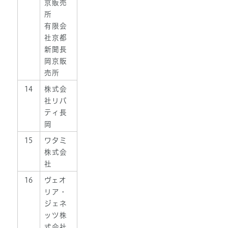
京販売
所
有限会
社京都
新聞長
岡京販
売所
14
株式会
社リバ
ティ長
岡
15
ワタミ
株式会
社
16
ヴェオ
リア・
ジェネ
ッツ株
式会社