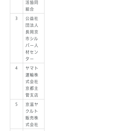
活協同
組合
3
公益社
団法人
長岡京
市シル
バー人
材セン
ター
4
ヤマト
運輸株
式会社
京都主
管支店
5
京滋ヤ
クルト
販売株
式会社