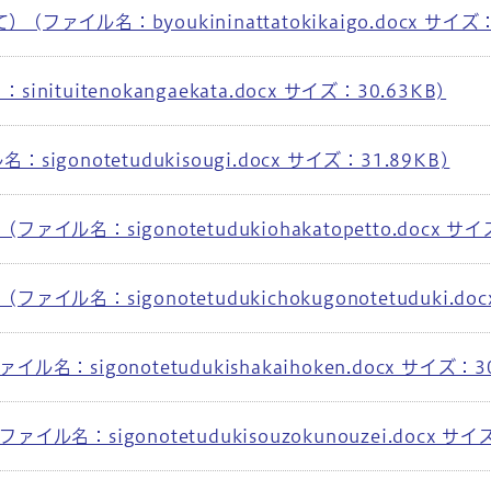
ァイル名：byoukininattatokikaigo.docx サイズ：
ituitenokangaekata.docx サイズ：30.63KB)
gonotetudukisougi.docx サイズ：31.89KB)
イル名：sigonotetudukiohakatopetto.docx サイ
ル名：sigonotetudukichokugonotetuduki.doc
：sigonotetudukishakaihoken.docx サイズ：30
名：sigonotetudukisouzokunouzei.docx サイズ