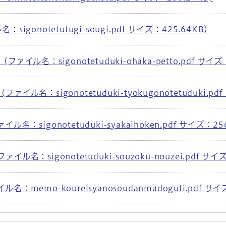
gonotetutugi-sougi.pdf サイズ：425.64KB)
ル名：sigonotetuduki-ohaka-petto.pdf サイズ：
名：sigonotetuduki-tyokugonotetuduki.pdf
sigonotetuduki-syakaihoken.pdf サイズ：256
：sigonotetuduki-souzoku-nouzei.pdf サイズ
memo-koureisyanosoudanmadoguti.pdf サイズ