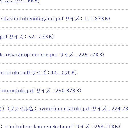
イズ：297.16KB)
siihitohenotegami.pdf サイズ：111.87KB)
pdf サイズ：521.23KB)
karanojibunnhe.pdf サイズ：225.77KB)
kiroku.pdf サイズ：142.09KB)
notoki.pdf サイズ：250.87KB)
ァイル名：byoukininattatoki.pdf サイズ：274.78
ituitenokanngaekata.pdf サイズ：258.21KB)