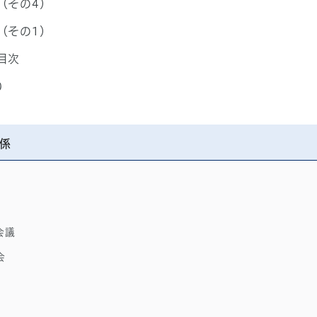
（その4）
（その1）
目次
り
係
会議
会