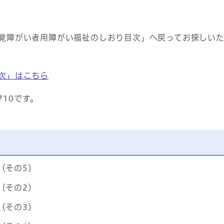
覚障がい者用障がい福祉のしおり目次」へ戻ってお探しい
次」はこちら
710です。
（その5）
（その2）
（その3）