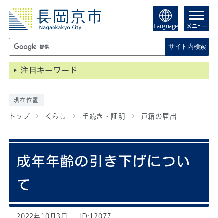
Language
メニュー
サイト内検索
注目キーワード
現在位置
トップ
くらし
手続き・証明
戸籍の届出
成年年齢の引き下げについ
て
2022年10月3日
ID:12077