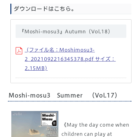
ダウンロードはこちら。
『Moshi-mosu3』Autumn（Vol.18）
(ファイル名：Moshimosu3-
2_2021092216345378.pdf サイズ：
2.15MB)
Moshi-mosu3 Summer （Vol.17）
《May the day come when
children can play at