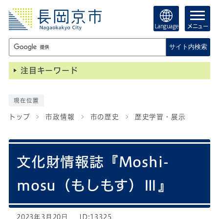
Language
メニュー
サイト内検索
注目キーワード
現在位置
トップ
市政情報
市の歴史
歴史学習・展示
文化財情報誌『Moshi-
mosu（もしもす）Ⅲ』
2023年3月20日
ID:13325