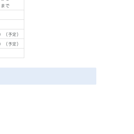
）まで
）
）
日）（予定）
日）（予定）