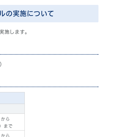
ルの実施について
実施します。
）
）から
日）まで
）から