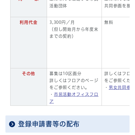
活動団体
共同参画を推
利用代金
3,300円／月
無料
（但し開始月から年度末
までの契約）
その他
募集は10区画分
詳しくはフロ
詳しくはフロアのページ
をご参照くだ
をご参照ください。
・
男女共同参
・
市民活動オフィスフロ
ア
登録申請書等の配布