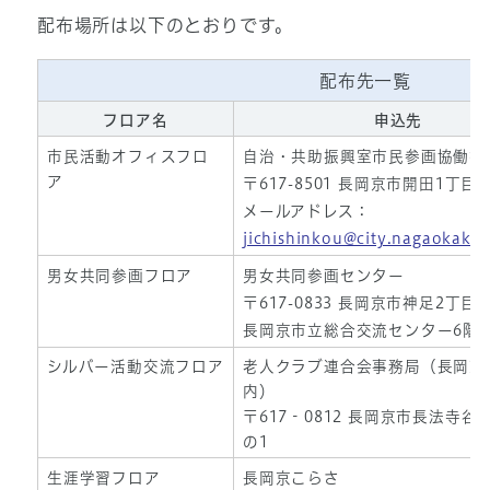
配布場所は以下のとおりです。
配布先一覧
フロア名
申込先
市民活動オフィスフロ
自治・共助振興室市民参画協働担
ア
〒617-8501 長岡京市開田1丁目
メールアドレス：
jichishinkou@city.nagaokakyo
男女共同参画フロア
男女共同参画センター
〒617-0833 長岡京市神足2丁
長岡京市立総合交流センター6階
シルバー活動交流フロア
老人クラブ連合会事務局（長岡京
内）
〒617‐0812 長岡京市長法寺谷
の1
生涯学習フロア
長岡京こらさ