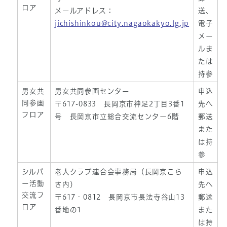
ロア
メールアドレス：
送、
jichishinkou@city.nagaokakyo.lg.jp
電子
メー
ルま
たは
持参
男女共
男女共同参画センター
申込
同参画
〒617-0833 長岡京市神足2丁目3番1
先へ
フロア
号 長岡京市立総合交流センター6階
郵送
また
は持
参
シルバ
老人クラブ連合会事務局（長岡京こら
申込
ー活動
さ内）
先へ
交流フ
〒617‐0812 長岡京市長法寺谷山13
郵送
ロア
番地の1
また
は持