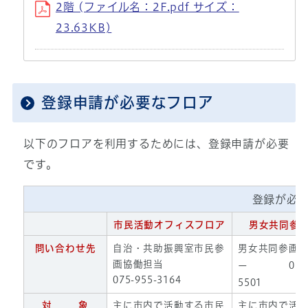
2階 (ファイル名：2F.pdf サイズ：
23.63KB)
登録申請が必要なフロア
以下のフロアを利用するためには、登録申請が必要
です。
登録が必
市民活動
オフィスフロア
男女共同参
問い合わせ先
自治・共助振興室市民参
男女共同参画
画協働担当
ー 075-9
075-955-3164
5501
対 象
主に市内で活動する市民
主に市内で活