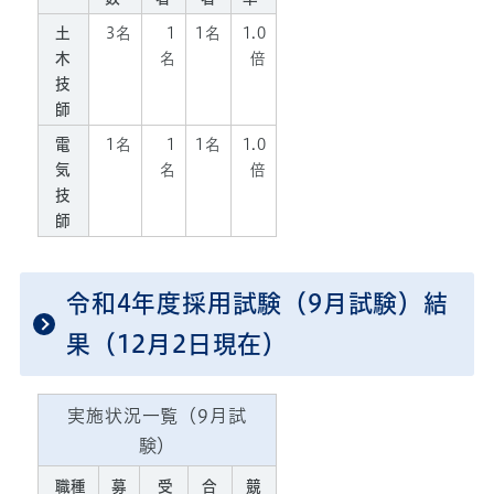
土
3名
1
1名
1.0
木
名
倍
技
師
電
1名
1
1名
1.0
気
名
倍
技
師
令和4年度採用試験（9月試験）結
果（12月2日現在）
実施状況一覧（9月試
験）
職種
募
受
合
競