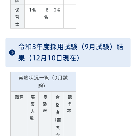
師
保
1名
8
0名
－
育
名
士
令和3年度採用試験（9月試験）結
果（12月10日現在）
実施状況一覧（9月試
験）
職種
募
受
合
競
集
験
争
格
人
者
率
者
数
(補
欠
含