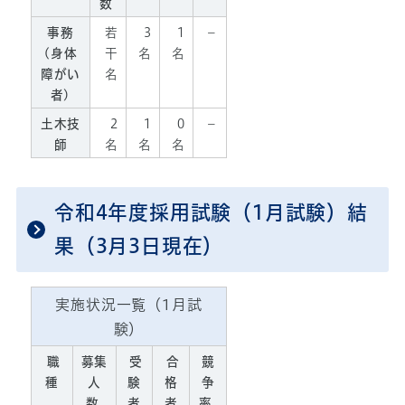
数
事務
若
3
1
－
(身体
干
名
名
障がい
名
者)
土木技
2
1
0
－
師
名
名
名
令和4年度採用試験（1月試験）結
果（3月3日現在）
実施状況一覧（1月試
験）
職
募集
受
合
競
種
人
験
格
争
数
者
者
率