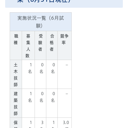
実施状況一覧（6月試
験）
職
募
受
合
競争
種
集
験
格
率
人
者
者
数
土
1
0
0
－
木
名
名
名
技
師
建
1
0
0
－
築
名
名
名
技
師
保
1
3
1
3.0