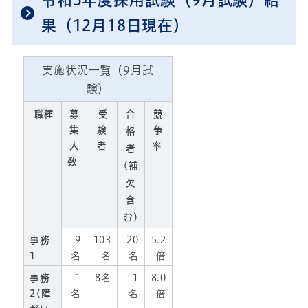
令和5年度採用試験（9月試験）結
果（12月18日現在）
実施状況一覧（9月試
験）
職種
募
受
合
競
集
験
争
格
人
者
率
者
数
(補
欠
含
む)
事務
9
103
20
5.2
1
名
名
名
倍
事務
1
8名
1
8.0
2(障
名
名
倍