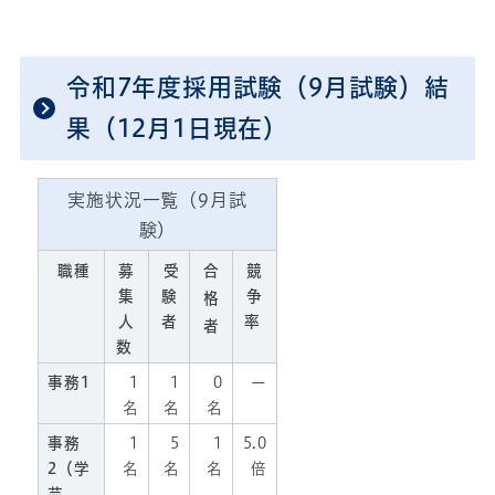
令和7年度採用試験（9月試験）結
果（12月1日現在）
実施状況一覧（9月試
験）
職種
募
受
合
競
集
験
争
格
人
者
率
者
数
事務1
1
1
0
ー
名
名
名
事務
1
5
1
5.0
2（学
名
名
名
倍
芸