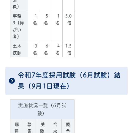
員）
事務
1
5
1
5.0
3（障
名
名
名
倍
がい
者）
土木
3
6
4
1.5
技師
名
名
名
倍
令和7年度採用試験（6月試験）結
果（9月1日現在）
実施状況一覧（6月試
験）
職
募
受
合
競
種
集
験
争
格