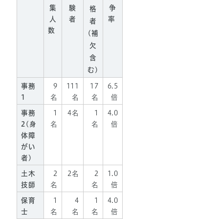
集
験
争
格
人
者
率
者
数
(補
欠
含
む)
事務
9
111
17
6.5
1
名
名
名
倍
事務
1
4名
1
4.0
2(身
名
名
倍
体障
がい
者)
土木
2
2名
2
1.0
技師
名
名
倍
保育
1
4
1
4.0
士
名
名
名
倍