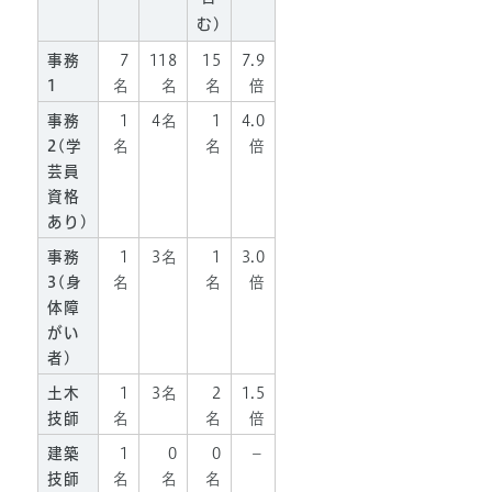
む)
事務
7
118
15
7.9
1
名
名
名
倍
事務
1
4名
1
4.0
2(学
名
名
倍
芸員
資格
あり)
事務
1
3名
1
3.0
3(身
名
名
倍
体障
がい
者)
土木
1
3名
2
1.5
技師
名
名
倍
建築
1
0
0
－
技師
名
名
名