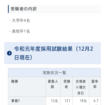
受験者の内訳
・大学卒4名
・高校卒1名
令和元年度採用試験結果（12月2
日現在）
実施状況一覧
職種
募集人
受験
合格者
競争
数
者
率
※補欠
含む
事務1
12名
121
18名
6.7