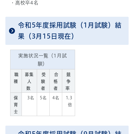
・高校卒4名
令和5年度採用試験（1月試験）結
果（3月15日現在）
実施状況一覧（1月試
験）
職
募集
受
合
競
種
人
験
格
争
数
者
者
率
保
3名
5名
4名
1.3
育
倍
士