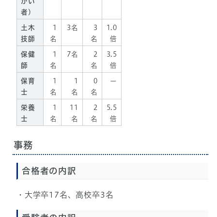
がい
者)
土木
1
3名
3
1.0
技師
名
名
倍
保健
1
7名
2
3.5
師
名
名
倍
保育
1
1
0
ー
士
名
名
名
栄養
1
11
2
5.5
士
名
名
名
倍
事務
合格者の内訳
・大学卒17名、高校卒3名