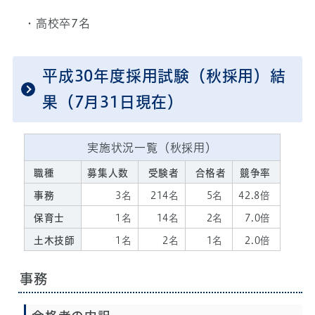
・高校卒7名
平成30年度採用試験（秋採用）結
果（7月31日現在）
実施状況一覧（秋採用）
職種
募集人数
受験者
合格者
競争率
事務
3名
214名
5名
42.8倍
保育士
1名
14名
2名
7.0倍
土木技師
1名
2名
1名
2.0倍
事務