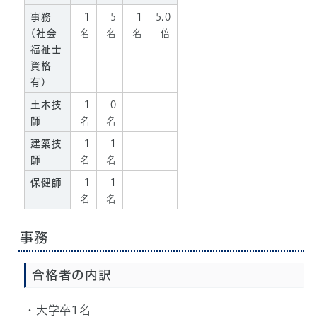
事務
1
5
1
5.0
(社会
名
名
名
倍
福祉士
資格
有)
土木技
1
0
－
－
師
名
名
建築技
1
1
－
－
師
名
名
保健師
1
1
－
－
名
名
事務
合格者の内訳
・大学卒1名