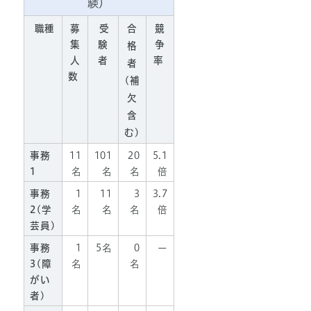
験）
職種
募
受
合
競
集
験
争
格
人
者
率
者
数
(補
欠
含
む)
事務
11
101
20
5.1
1
名
名
名
倍
事務
1
11
3
3.7
2(学
名
名
名
倍
芸員)
事務
1
5名
0
ー
3(障
名
名
がい
者)