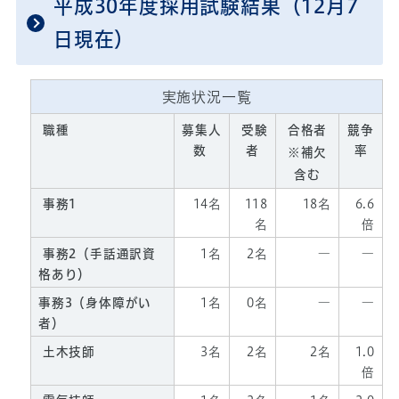
平成30年度採用試験結果（12月7
日現在）
実施状況一覧
職種
募集人
受験
合格者
競争
数
者
率
※補欠
含む
事務1
14名
118
18名
6.6
名
倍
事務2（手話通訳資
1名
2名
―
―
格あり）
事務3（身体障がい
1名
0名
―
―
者）
土木技師
3名
2名
2名
1.0
倍