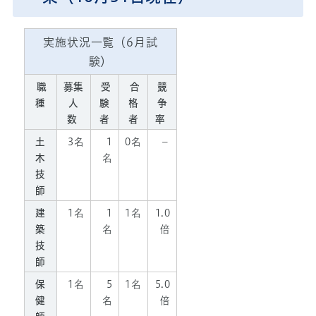
実施状況一覧（6月試
験）
職
募集
受
合
競
種
人
験
格
争
数
者
者
率
土
3名
1
0名
－
木
名
技
師
建
1名
1
1名
1.0
築
名
倍
技
師
保
1名
5
1名
5.0
健
名
倍