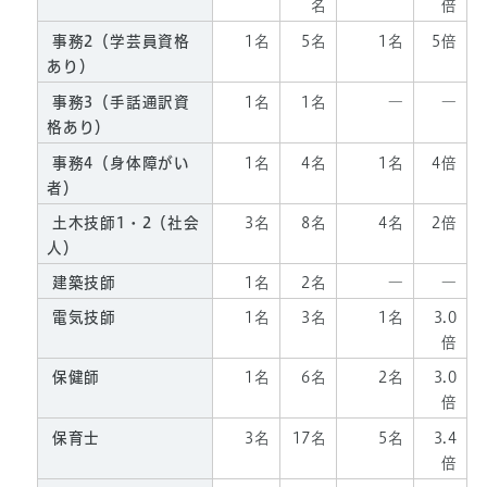
名
倍
事務2（学芸員資格
1名
5名
1名
5倍
あり）
事務3（手話通訳資
1名
1名
―
―
格あり）
事務4（身体障がい
1名
4名
1名
4倍
者）
土木技師1・2（社会
3名
8名
4名
2倍
人）
建築技師
1名
2名
―
―
電気技師
1名
3名
1名
3.0
倍
保健師
1名
6名
2名
3.0
倍
保育士
3名
17名
5名
3.4
倍