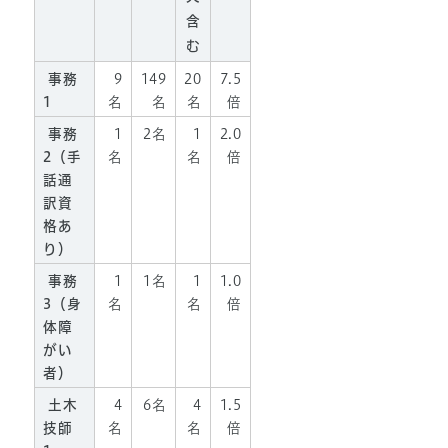
含
む
事務
9
149
20
7.5
1
名
名
名
倍
事務
1
2名
1
2.0
2（手
名
名
倍
話通
訳資
格あ
り）
事務
1
1名
1
1.0
3（身
名
名
倍
体障
がい
者）
土木
4
6名
4
1.5
技師
名
名
倍