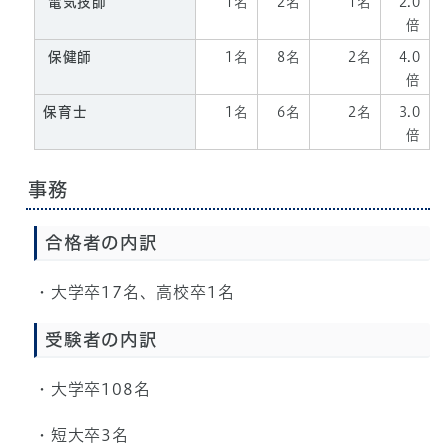
電気技師
1名
2名
1名
2.0
倍
保健師
1名
8名
2名
4.0
倍
保育士
1名
6名
2名
3.0
倍
事務
合格者の内訳
・大学卒17名、高校卒1名
受験者の内訳
・大学卒108名
・短大卒3名