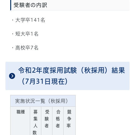
受験者の内訳
・大学卒141名
・短大卒1名
・高校卒7名
令和2年度採用試験（秋採用）結果
（7月31日現在）
実施状況一覧（秋採用）
職種
募
受
合
競
集
験
格
争
人
者
者
率
数