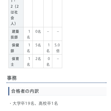
1・
2（2
は社
会
人）
建築
1
0名
－
－
技師
名
保健
1
5名
1
5.0
師
名
名
倍
保育
1
2名
0
－
士
名
名
事務
合格者の内訳
・大学卒19名、高校卒1名