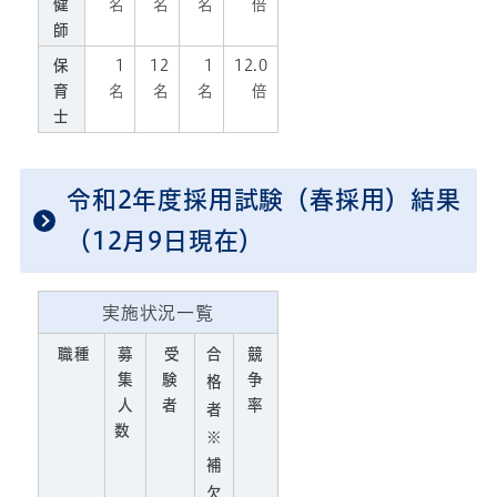
健
名
名
名
倍
師
保
1
12
1
12.0
育
名
名
名
倍
士
令和2年度採用試験（春採用）結果
（12月9日現在）
実施状況一覧
職種
募
受
合
競
集
験
争
格
人
者
率
者
数
※
補
欠