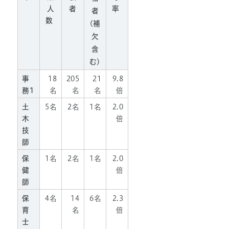
人
者
率
者
数
(補
欠
含
む)
事
18
205
21
9.8
務1
名
名
名
倍
土
5名
2名
1名
2.0
木
倍
技
師
保
1名
2名
1名
2.0
健
倍
師
保
4名
14
6名
2.3
育
名
倍
士