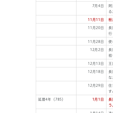
7月4日
阿
る
11月11日
桓
11月20日
長
行
11月28日
使
12月2日
長
祖
12月13日
王
12月18日
長
な
12月29日
住
す
延暦4年（785）
1月1日
長
う