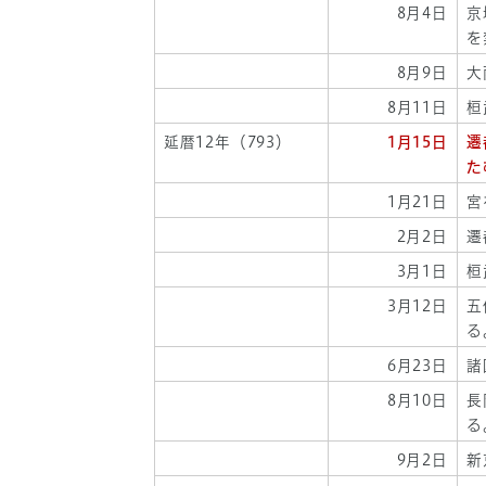
8月4日
京
を
8月9日
大
8月11日
桓
延暦12年（793）
1月15日
遷
た
1月21日
宮
2月2日
遷
3月1日
桓
3月12日
五
る
6月23日
諸
8月10日
長
る
9月2日
新