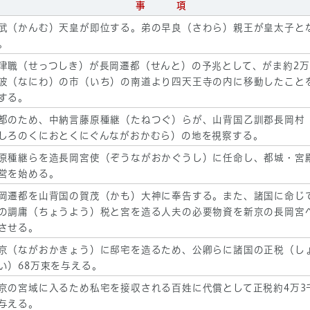
事 項
武（かんむ）天皇が即位する。弟の早良（さわら）親王が皇太子と
。
津職（せっつしき）が長岡遷都（せんと）の予兆として、がま約2万
波（なにわ）の市（いち）の南道より四天王寺の内に移動したこと
する。
都のため、中納言藤原種継（たねつぐ）らが、山背国乙訓郡長岡村
しろのくにおとくにぐんながおかむら）の地を視察する。
原種継らを造長岡宮使（ぞうながおかぐうし）に任命し、都城・宮
営を始める。
岡遷都を山背国の賀茂（かも）大神に奉告する。また、諸国に命じ
の調庸（ちょうよう）税と宮を造る人夫の必要物資を新京の長岡宮
させる。
京（ながおかきょう）に邸宅を造るため、公卿らに諸国の正税（し
い）68万束を与える。
京の宮域に入るため私宅を接収される百姓に代償として正税約4万3
与える。