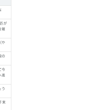
な
匹が
を報
（や
殿の
て今
へ進
ょう
千束