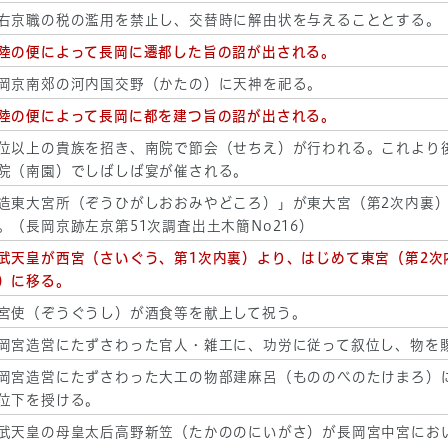
右京職の税の濫用を禁止し、交替時に解由状を与えることとする。
陸の便によって長岡に遷都した旨の詔が出される。
岡京南郊の河内国交野（かたの）に天神を祀る。
陸の便によって長岡に都を建つ旨の詔が出される。
位以上の貴族を招き、南院で節会（せちえ）が行われる。これより
院（南園）でしばしば宴が催される。
造東大宮所（ぞうひがしおおみやどころ）」が東大宮（第2次内裏
。（長岡京跡左京第51次調査出土木簡No216）
武天皇が西宮（さいぐう、第1次内裏）より、はじめて東宮（第2次
）に移る。
宮使（ぞうぐうし）が酒食等を献上して祝う。
岡宮造営にたずさわった官人・雑工に、功労に従って叙位し、物を
岡宮造営にたずさわった大工の物部建麻呂（もののべのたけまろ）
位下を授ける。
武天皇の母皇太后高野新笠（たかののにいがさ）が長岡宮中宮にお