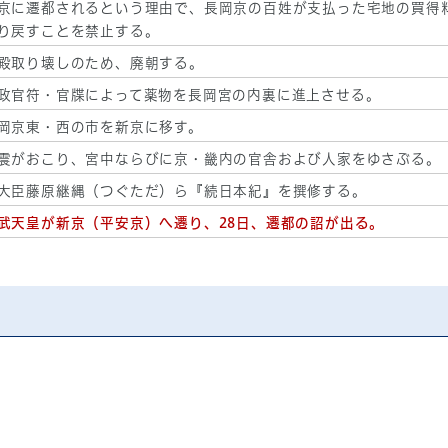
京に遷都されるという理由で、長岡京の百姓が支払った宅地の買得
り戻すことを禁止する。
殿取り壊しのため、廃朝する。
政官符・官牒によって薬物を長岡宮の内裏に進上させる。
岡京東・西の市を新京に移す。
震がおこり、宮中ならびに京・畿内の官舎および人家をゆさぶる。
大臣藤原継縄（つぐただ）ら『続日本紀』を撰修する。
武天皇が新京（平安京）へ遷り、28日、遷都の詔が出る。