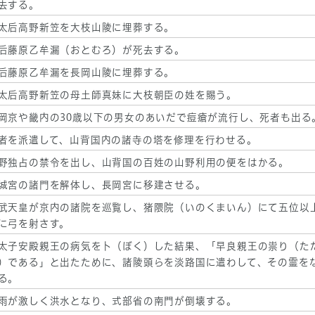
去する。
太后高野新笠を大枝山陵に埋葬する。
后藤原乙牟漏（おとむろ）が死去する。
后藤原乙牟漏を長岡山陵に埋葬する。
太后高野新笠の母土師真妹に大枝朝臣の姓を賜う。
岡京や畿内の30歳以下の男女のあいだで痘瘡が流行し、死者も出る
者を派遣して、山背国内の諸寺の塔を修理を行わせる。
野独占の禁令を出し、山背国の百姓の山野利用の便をはかる。
城宮の諸門を解体し、長岡宮に移建させる。
武天皇が京内の諸院を巡覧し、猪隈院（いのくまいん）にて五位以
に弓を射さす。
太子安殿親王の病気を卜（ぼく）した結果、「早良親王の祟り（た
）である」と出たために、諸陵頭らを淡路国に遣わして、その霊を
る。
雨が激しく洪水となり、式部省の南門が倒壊する。