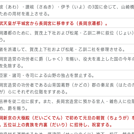
波（あわ）・讃岐（さぬき）・伊予（いよ）の3国に命じて、山崎
ための用材を進上させる。
武天皇が平城宮から長岡宮に移幸する（長岡京遷都）。
岡遷都のために、賀茂上下社および松尾・乙訓二神に叙位（じょい
う。
者を派遣して、賀茂上下社および松尾・乙訓二社を修理させる。
岡宮造営の功労者に爵（しゃく）を賜い、役夫を進上した国の今年
を免除する。
臣家・諸司・寺司による山野の独占を禁止する。
岡宮造営の功労者である山背国葛野（かどの）郡の秦足長（はたの
が）らにそれぞれ位階をすすめる。
吉神を従二位に叙す。また、長岡宮造営に預かる官人・雑色人に位
め、爵を賜う。
岡新京の大極殿（だいごくでん）で初めて元旦の朝賀（ちょうが）
。五位以上の貴族を内裏（だいり）に招待し、祝宴する。