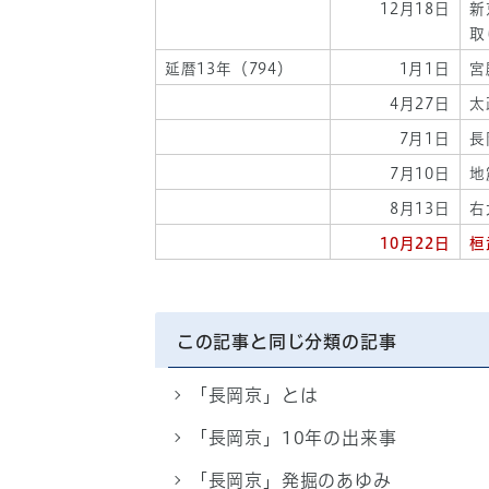
12月18日
新
取
延暦13年（794）
1月1日
宮
4月27日
太
7月1日
長
7月10日
地
8月13日
右
10月22日
桓
この記事と同じ分類の記事
「長岡京」とは
「長岡京」10年の出来事
「長岡京」発掘のあゆみ