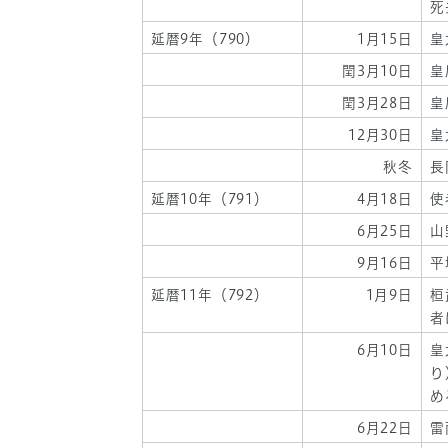
死
延暦9年（790）
1月15日
皇
閏3月10日
皇
閏3月28日
皇
12月30日
皇
秋冬
長
延暦10年（791）
4月18日
使
6月25日
山
9月16日
平
延暦11年（792）
1月9日
桓
者
6月10日
皇
り
め
6月22日
雷