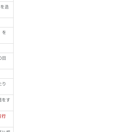
橋を造
）を
の田
たり
階をす
を行