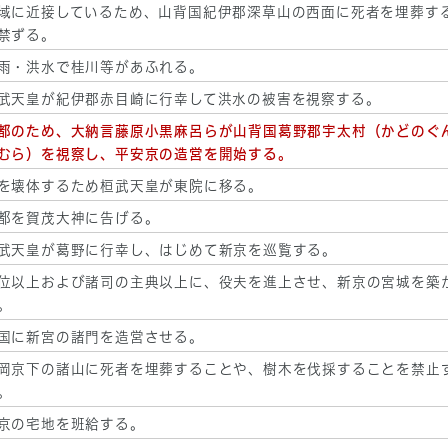
域に近接しているため、山背国紀伊郡深草山の西面に死者を埋葬す
禁ずる。
雨・洪水で桂川等があふれる。
武天皇が紀伊郡赤目崎に行幸して洪水の被害を視察する。
都のため、大納言藤原小黒麻呂らが山背国葛野郡宇太村（かどのぐ
むら）を視察し、平安京の造営を開始する。
を壊体するため桓武天皇が東院に移る。
都を賀茂大神に告げる。
武天皇が葛野に行幸し、はじめて新京を巡覧する。
位以上および諸司の主典以上に、役夫を進上させ、新京の宮城を築
。
国に新宮の諸門を造営させる。
岡京下の諸山に死者を埋葬することや、樹木を伐採することを禁止
。
京の宅地を班給する。