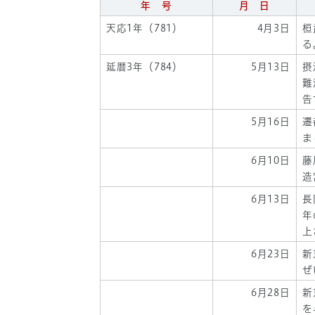
年 号
月 日
天応1年（781）
4月3日
桓
る
延暦3年（784）
5月13日
摂
難
告
5月16日
遷
ま
6月10日
藤
造
6月13日
長
年
上
6月23日
新
ぜ
6月28日
新
を