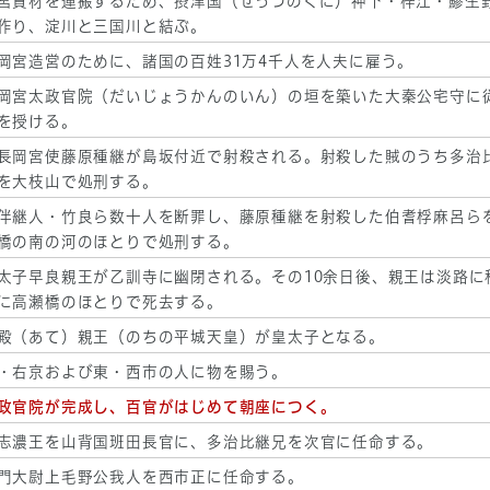
宮資材を運搬するため、摂津国（せっつのくに）神下・梓江・鯵生
作り、淀川と三国川と結ぶ。
岡宮造営のために、諸国の百姓31万4千人を人夫に雇う。
岡宮太政官院（だいじょうかんのいん）の垣を築いた大秦公宅守に
を授ける。
長岡宮使藤原種継が島坂付近で射殺される。射殺した賊のうち多治
を大枝山で処刑する。
伴継人・竹良ら数十人を断罪し、藤原種継を射殺した伯耆桴麻呂ら
橋の南の河のほとりで処刑する。
太子早良親王が乙訓寺に幽閉される。その10余日後、親王は淡路に
に高瀬橋のほとりで死去する。
殿（あて）親王（のちの平城天皇）が皇太子となる。
・右京および東・西市の人に物を賜う。
政官院が完成し、百官がはじめて朝座につく。
志濃王を山背国班田長官に、多治比継兄を次官に任命する。
門大尉上毛野公我人を西市正に任命する。