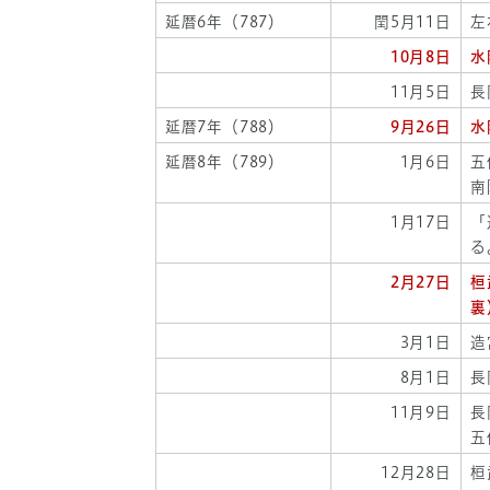
延暦6年（787）
閏5月11日
左
10月8日
水
11月5日
長
延暦7年（788）
9月26日
水
延暦8年（789）
1月6日
五
南
1月17日
「
る
2月27日
桓
裏
3月1日
造
8月1日
長
11月9日
長
五
12月28日
桓