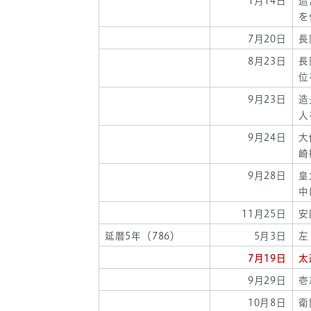
1月14日
造
を
7月20日
長
8月23日
長
位
9月23日
造
人
9月24日
大
崎
9月28日
皇
中
11月25日
安
延暦5年（786）
5月3日
左
7月19日
太
9月29日
壱
10月8日
衛