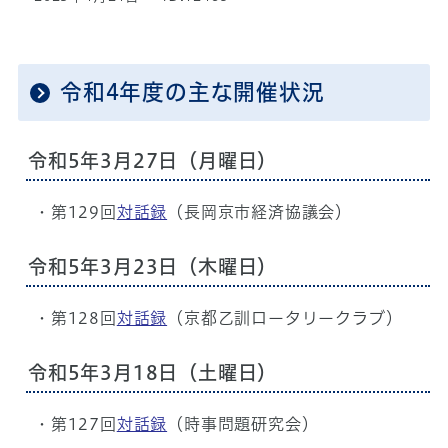
令和4年度の主な開催状況
令和5年3⽉27⽇（月曜⽇）
・第129回
対話録
（長岡京市経済協議会）
令和5年3⽉23⽇（⽊曜⽇）
・第128回
対話録
（京都⼄訓ロータリークラブ）
令和5年3月18日（土曜日）
・第127回
対話録
（時事問題研究会）