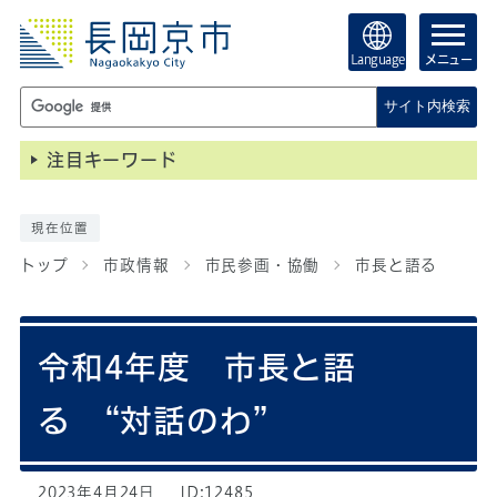
Language
メニュー
サイト内検索
注目キーワード
現在位置
トップ
市政情報
市民参画・協働
市長と語る
令和4年度 市長と語
る “対話のわ”
2023年4月24日
ID:12485