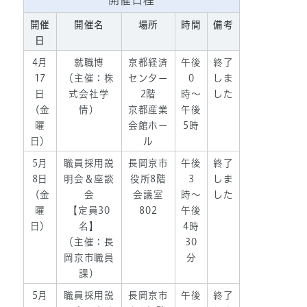
開催日程
開催
開催名
場所
時間
備考
日
4月
就職博
京都経済
午後
終了
17
（主催：株
センター
0
しま
日
式会社学
2階
時〜
した
（金
情）
京都産業
午後
曜
会館ホー
5時
日）
ル
5月
職員採用説
長岡京市
午後
終了
8日
明会＆座談
役所8階
3
しま
（金
会
会議室
時〜
した
曜
【定員30
802
午後
日）
名】
4時
（主催：長
30
岡京市職員
分
課）
5月
職員採用説
長岡京市
午後
終了