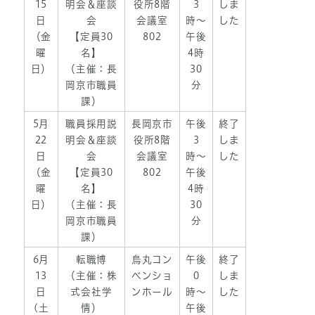
15
明会＆座談
役所8階
3
しま
日
会
会議室
時〜
した
（金
【定員30
802
午後
曜
名】
4時
日）
（主催：長
30
岡京市職員
分
課）
5月
職員採用説
長岡京市
午後
終了
22
明会＆座談
役所8階
3
しま
日
会
会議室
時〜
した
（金
【定員30
802
午後
曜
名】
4時
日）
（主催：長
30
岡京市職員
分
課）
6月
転職博
烏丸コン
午後
終了
13
（主催：株
ベンショ
0
しま
日
式会社学
ンホール
時〜
した
(土
情）
午後