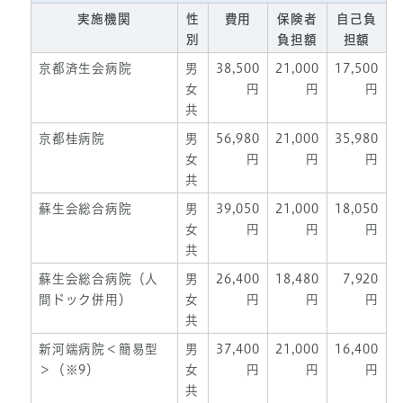
実施機関
性
費用
保険者
自己負
別
負担額
担額
京都済生会病院
男
38,500
21,000
17,500
女
円
円
円
共
京都桂病院
男
56,980
21,000
35,980
女
円
円
円
共
蘇生会総合病院
男
39,050
21,000
18,050
女
円
円
円
共
蘇生会総合病院（人
男
26,400
18,480
7,920
間ドック併用）
女
円
円
円
共
新河端病院＜簡易型
男
37,400
21,000
16,400
＞（※9）
女
円
円
円
共