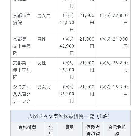
円
京都市立
男女共
(※5)
21,000
(※5) 22,850
病院
43,850
円
円
円
京都第一
男性
(※6)
21,000
(※6) 21,900
赤十字病
42,900
円
円
院
円
京都第一
女性
(※6)
21,000
(※6) 25,200
赤十字病
46,200
円
円
院
円
シミズ四
男女共
(※7)
21,000
(※7) 15,300
条大宮ク
36,300
円
円
リニック
円
人間ドック実施医療機関一覧（1泊）
実施機関
性
費用
保険者
自己負担
別
負担額
額