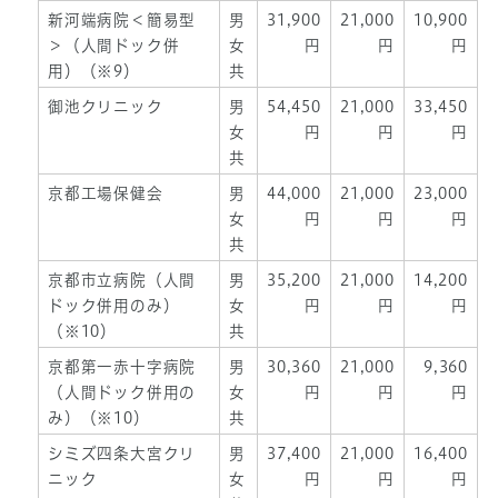
新河端病院＜簡易型
男
31,900
21,000
10,900
＞（人間ドック併
女
円
円
円
用）（※9）
共
御池クリニック
男
54,450
21,000
33,450
女
円
円
円
共
京都工場保健会
男
44,000
21,000
23,000
女
円
円
円
共
京都市立病院（人間
男
35,200
21,000
14,200
ドック併用のみ）
女
円
円
円
（※10）
共
京都第一赤十字病院
男
30,360
21,000
9,360
（人間ドック併用の
女
円
円
円
み）（※10）
共
シミズ四条大宮クリ
男
37,400
21,000
16,400
ニック
女
円
円
円