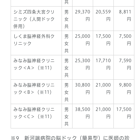
共
シミズ四条大宮クリ
男
29,370
20,559
8,811
ニック（人間ドック
女
円
円
円
併用）
共
しくま脳神経外科ク
男
25,000
17,500
7,500
リニック
女
円
円
円
共
みなみ脳神経クリニ
男
25,300
17,710
7,590
ック＜A＞（※11）
女
円
円
円
共
みなみ脳神経クリニ
男
30,800
21,000
9,800
ック＜B＞（※11）
女
円
円
円
共
みなみ脳神経クリニ
男
38,500
21,000
17,500
ック＜C＞（※11）
女
円
円
円
共
※9 新河端病院の脳ドック（簡易型）に医師の診