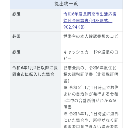
提出物一覧
必須
令和6年度長岡京市生活応援
給付金申請書(PDF形式、
902.94KB)
必須
世帯主の本人確認書類のコピ
ー
必須
キャッシュカードや通帳のコ
ピー
令和6年1月2日以降に長
世帯全員の、令和6年度住民
岡京市に転入した場合
税の課税証明書（非課税証明
書）
※ 令和6年1月1日時点でお住
まいの自治体が発行する令和
5年中の合計所得がわかる証
明書
※ 令和6年1月1日時点に海外
にいた場合や、所得がなく証
明書を用意できない場合を除