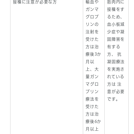
接種に注意が必要な方
輸血や
筋肉内に
ガンマ
接種をす
グロブ
るため、
リンの
血小板減
注射を
少症や凝
受けた
固障害を
方は治
有する
療後3か
方、 抗
月以
凝固療法
上、大
を実施さ
量ガン
れている
マグロ
方は 注
ブリン
意が必要
療法を
です。
受けた
方は治
療後6か
月以上