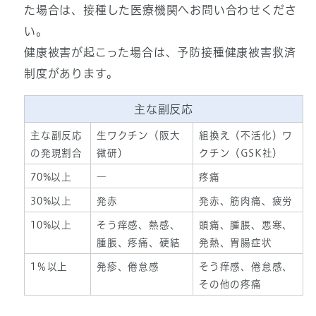
た場合は、接種した医療機関へお問い合わせくださ
い。
健康被害が起こった場合は、予防接種健康被害救済
制度があります。
主な副反応
主な副反応
生ワクチン（阪大
組換え（不活化）ワ
の発現割合
微研）
クチン（GSK社）
70%以上
―
疼痛
30%以上
発赤
発赤、筋肉痛、疲労
10%以上
そう痒感、熱感、
頭痛、腫脹、悪寒、
腫脹、疼痛、硬結
発熱、胃腸症状
1％以上
発疹、倦怠感
そう痒感、倦怠感、
その他の疼痛