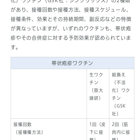
化）ワクチン（GSK社：シングリックス）の2種類
があり、接種回数や接種方法、接種スケジュール、
接種条件、効果とその持続期間、副反応などの特徴
が異なっていますが、いずれのワクチンも、帯状疱
疹やその合併症に対する予防効果が認められていま
す。
帯状疱疹ワクチン
生ワク
組換え
チン
（不活
（阪大
化）ワク
微研）
チン
（GSK
社）
接種回数
1回（皮
2回（筋
（接種種方法）
下に接
肉内に接