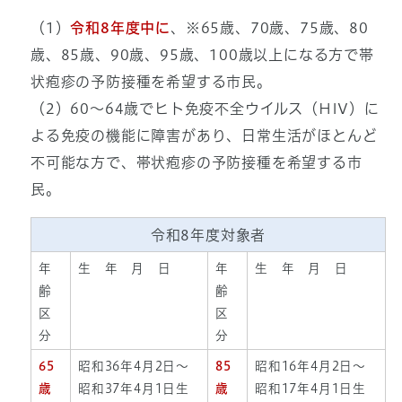
（1）
令和8年度中に
、※65歳、70歳、75歳、80
歳、85歳、90歳、95歳、100歳以上になる方で帯
状疱疹の予防接種を希望する市民。
（2）60～64歳でヒト免疫不全ウイルス（HIV）に
よる免疫の機能に障害があり、日常生活がほとんど
不可能な方で、帯状疱疹の予防接種を希望する市
民。
令和8年度対象者
年
生 年 月 日
年
生 年 月 日
齢
齢
区
区
分
分
65
昭和36年4月2日～
85
昭和16年4月2日～
歳
昭和37年4月1日生
歳
昭和17年4月1日生