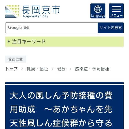
Language
メニュー
サイト内検索
注目キーワード
現在位置
トップ
健康・福祉
健康
感染症・予防接種
大人の風しん予防接種の費
用助成 ～あかちゃんを先
天性風しん症候群から守る