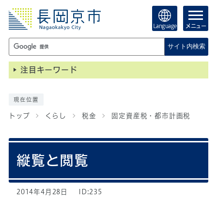
Language
メニュー
サイト内検索
注目キーワード
現在位置
トップ
くらし
税金
固定資産税・都市計画税
縦覧と閲覧
2014年4月28日
ID:235