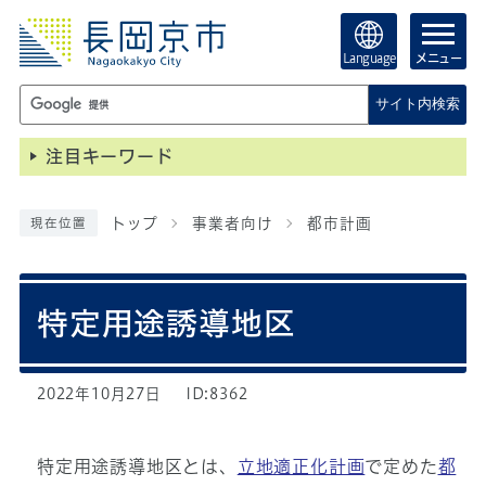
Language
メニュー
サイト内検索
注目キーワード
トップ
事業者向け
都市計画
現在位置
特定用途誘導地区
2022年10月27日
ID:8362
特定用途誘導地区とは、
立地適正化計画
で定めた
都