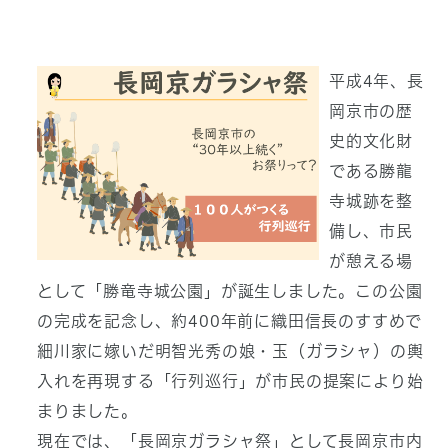
平成4年、長
岡京市の歴
史的文化財
である勝龍
寺城跡を整
備し、市民
が憩える場
として「勝竜寺城公園」が誕生しました。この公園
の完成を記念し、約400年前に織田信長のすすめで
細川家に嫁いだ明智光秀の娘・玉（ガラシャ）の輿
入れを再現する「行列巡行」が市民の提案により始
まりました。
現在では、「長岡京ガラシャ祭」として長岡京市内