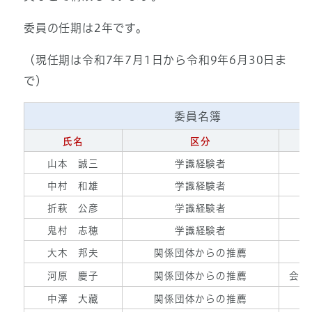
委員の任期は2年です。
（現任期は令和7年7月1日から令和9年6月30日ま
で）
委員名簿
氏名
区分
山本 誠三
学識経験者
中村 和雄
学識経験者
折萩 公彦
学識経験者
鬼村 志穂
学識経験者
大木 邦夫
関係団体からの推薦
河原 慶子
関係団体からの推薦
会長
中澤 大藏
関係団体からの推薦