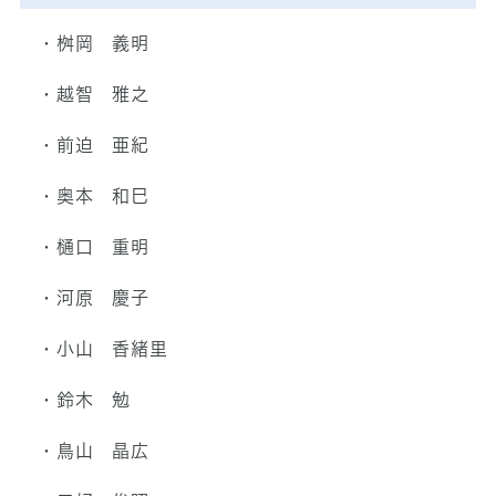
・桝岡 義明
・越智 雅之
・前迫 亜紀
・奥本 和巳
・樋口 重明
・河原 慶子
・小山 香緒里
・鈴木 勉
・鳥山 晶広