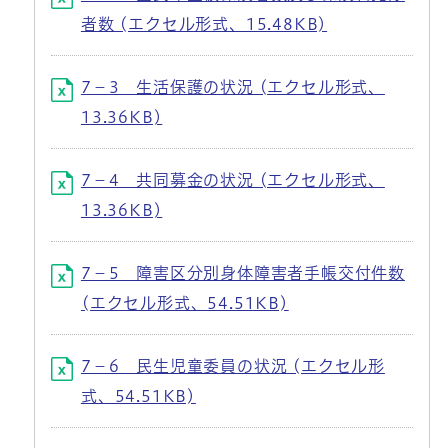
者数 (エクセル形式、15.48KB)
7－3 生活保護の状況 (エクセル形式、
13.36KB)
7－4 共同募金の状況 (エクセル形式、
13.36KB)
7－5 障害区分別身体障害者手帳交付件数
(エクセル形式、54.51KB)
7－6 民生児童委員の状況 (エクセル形
式、54.51KB)