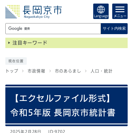
Language
メニュー
サイト内検索
注目キーワード
現在位置
トップ
市政情報
市のあらまし
人口・統計
【エクセルファイル形式】
令和5年版 長岡京市統計書
2025年2月28日
ID:9702