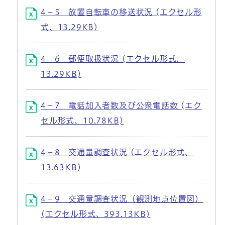
4－5 放置自転車の移送状況 (エクセル形
式、13.29KB)
4－6 郵便取扱状況 (エクセル形式、
13.29KB)
4－7 電話加入者数及び公衆電話数 (エク
セル形式、10.78KB)
4－8 交通量調査状況 (エクセル形式、
13.63KB)
4－9 交通量調査状況（観測地点位置図）
(エクセル形式、393.13KB)