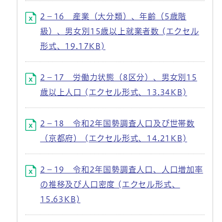
2－16 産業（大分類）、年齢（5歳階
級）、男女別15歳以上就業者数 (エクセル
形式、19.17KB)
2－17 労働力状態（8区分）、男女別15
歳以上人口 (エクセル形式、13.34KB)
2－18 令和2年国勢調査人口及び世帯数
（京都府） (エクセル形式、14.21KB)
2－19 令和2年国勢調査人口、人口増加率
の推移及び人口密度 (エクセル形式、
15.63KB)