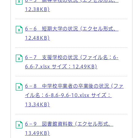
6－5 高等学校の状況 (エクセル形式、
12.38KB)
6－6 短期大学の状況 (エクセル形式、
12.48KB)
6－7 支援学校の状況 (ファイル名：6-
6.6-7.xlsx サイズ：12.49KB)
6－8 中学校卒業者の卒業後の状況 (ファ
イル名：6-8.6-9.6-10.xlsx サイズ：
13.34KB)
6－9 図書館資料数 (エクセル形式、
13.49KB)