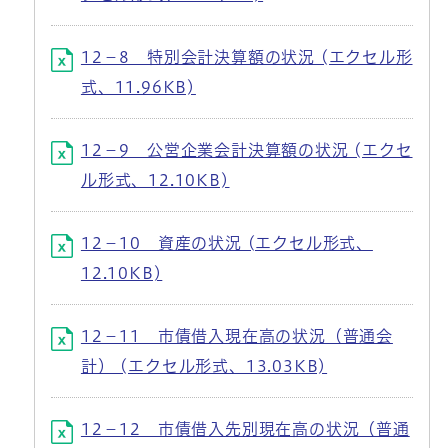
12－8 特別会計決算額の状況 (エクセル形
式、11.96KB)
12－9 公営企業会計決算額の状況 (エクセ
ル形式、12.10KB)
12－10 資産の状況 (エクセル形式、
12.10KB)
12－11 市債借入現在高の状況（普通会
計） (エクセル形式、13.03KB)
12－12 市債借入先別現在高の状況（普通