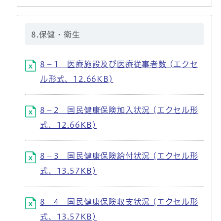
8.保健・衛生
8－1 医療施設及び医療従事者数 (エクセ
ル形式、12.66KB)
8－2 国民健康保険加入状況 (エクセル形
式、12.66KB)
8－3 国民健康保険給付状況 (エクセル形
式、13.57KB)
8－4 国民健康保険収支状況 (エクセル形
式、13.57KB)