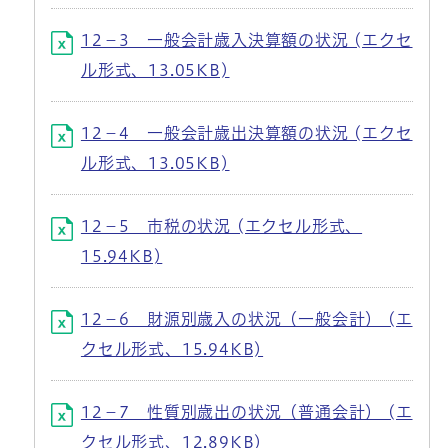
12－3 一般会計歳入決算額の状況 (エクセ
ル形式、13.05KB)
12－4 一般会計歳出決算額の状況 (エクセ
ル形式、13.05KB)
12－5 市税の状況 (エクセル形式、
15.94KB)
12－6 財源別歳入の状況（一般会計） (エ
クセル形式、15.94KB)
12－7 性質別歳出の状況（普通会計） (エ
クセル形式、12.89KB)