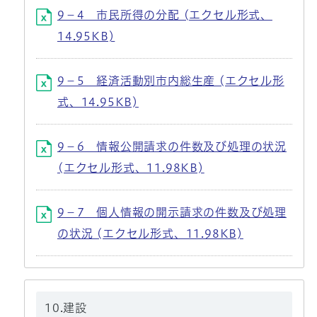
9－4 市民所得の分配 (エクセル形式、
14.95KB)
9－5 経済活動別市内総生産 (エクセル形
式、14.95KB)
9－6 情報公開請求の件数及び処理の状況
(エクセル形式、11.98KB)
9－7 個人情報の開示請求の件数及び処理
の状況 (エクセル形式、11.98KB)
10.建設