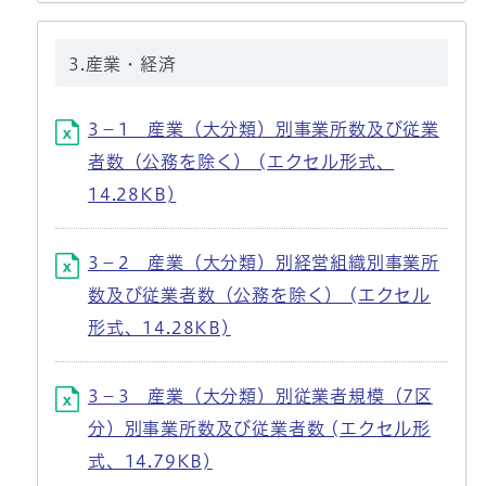
3.産業・経済
3－1 産業（大分類）別事業所数及び従業
者数（公務を除く） (エクセル形式、
14.28KB)
3－2 産業（大分類）別経営組織別事業所
数及び従業者数（公務を除く） (エクセル
形式、14.28KB)
3－3 産業（大分類）別従業者規模（7区
分）別事業所数及び従業者数 (エクセル形
式、14.79KB)