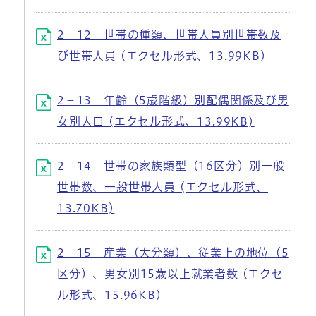
2－12 世帯の種類、世帯人員別世帯数及
び世帯人員 (エクセル形式、13.99KB)
2－13 年齢（5歳階級）別配偶関係及び男
女別人口 (エクセル形式、13.99KB)
2－14 世帯の家族類型（16区分）別一般
世帯数、一般世帯人員 (エクセル形式、
13.70KB)
2－15 産業（大分類）、従業上の地位（5
区分）、男女別15歳以上就業者数 (エクセ
ル形式、15.96KB)