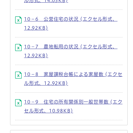
ル形式、14.03KB)
10－6 公営住宅の状況 (エクセル形式、
12.92KB)
10－7 農地転用の状況 (エクセル形式、
12.92KB)
10－8 家屋課税台帳による家屋数 (エクセ
ル形式、12.92KB)
10－9 住宅の所有関係別一般世帯数 (エク
セル形式、10.98KB)