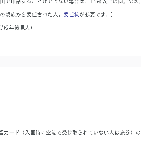
事由で申請することができない場合は、16歳以上の同居の親
居の親族から委任された人。
委任状
が必要です。）
び成年後見人）
）
）
留カード（入国時に空港で受け取られていない人は旅券）の