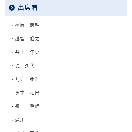
出席者
・桝岡 義明
・越智 雅之
・井上 年央
・堤 久代
・前迫 亜紀
・奥本 和巳
・樋口 重明
・滝川 正子