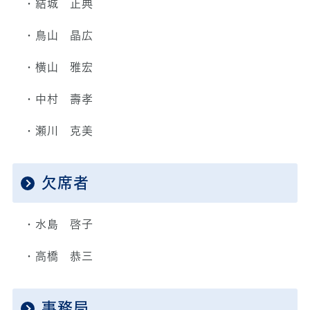
・結城 正典
・鳥山 晶広
・横山 雅宏
・中村 壽孝
・瀬川 克美
欠席者
・水島 啓子
・高橋 恭三
事務局