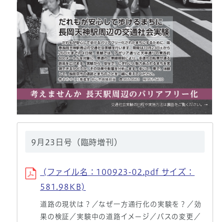
9月23日号（臨時増刊）
(ファイル名：100923-02.pdf サイズ：
581.98KB)
道路の現状は？／なぜ一方通行化の実験を？／効
果の検証／実験中の道路イメージ／バスの変更／