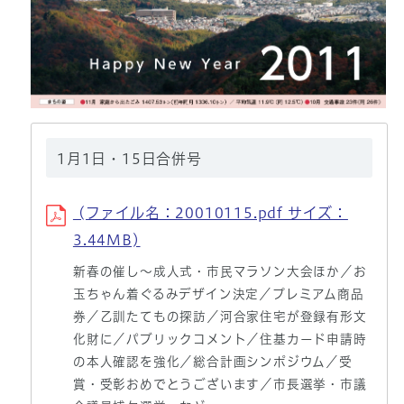
1月1日・15日合併号
(ファイル名：20010115.pdf サイズ：
3.44MB)
新春の催し～成人式・市民マラソン大会ほか／お
玉ちゃん着ぐるみデザイン決定／プレミアム商品
券／乙訓たてもの探訪／河合家住宅が登録有形文
化財に／パブリックコメント／住基カード申請時
の本人確認を強化／総合計画シンポジウム／受
賞・受彰おめでとうございます／市長選挙・市議