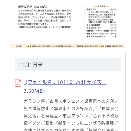
11月1日号
(ファイル名：101101.pdf サイズ：
3.50MB)
ガラシャ祭／市民スポフェス／保育所への入所／
児童虐待防止／寧波市との友好交流／「長岡京発
見之地」石碑建立／市民マラソン／乙訓小学校駅
伝／メタボ脱出／新型インフルエンザ予防接種／
女性に対する暴力をなくす運動／特別会計決算―