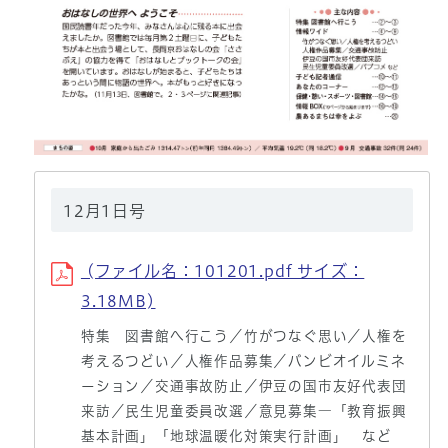
12月1日号
(ファイル名：101201.pdf サイズ：
3.18MB)
特集 図書館へ行こう／竹がつなぐ思い／人権を
考えるつどい／人権作品募集／バンビオイルミネ
ーション／交通事故防止／伊豆の国市友好代表団
来訪／民生児童委員改選／意見募集―「教育振興
基本計画」「地球温暖化対策実行計画」 など