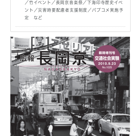
／竹イベント／長岡京音楽祭／下海印寺歴史イベ
ント／災害時要配慮者支援制度／パブコメ実施予
定 など