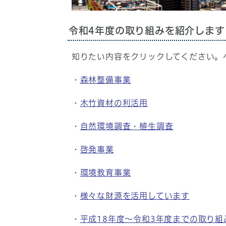
令和4年度の取り組みを紹介します
知りたい内容をクリックしてください。
・
森林整備事業
・
木竹資材の利活用
・
自然環境調査・植生調査
・
啓発事業
・
環境教育事業
・
様々な財源を活用しています
・
平成18年度～令和3年度までの取り組