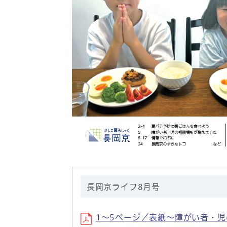
長岡京ライフ8月号
1〜5ページ／表紙〜障がい者・児の