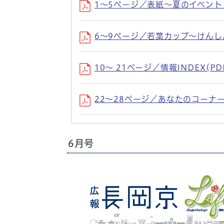
1〜5ページ／表紙〜夏のイベント (
6〜9ページ／若葉カップ〜けんしん 
10〜 21ページ／情報INDEX(PD
22〜28ページ／あなたのコーナー〜
6月号