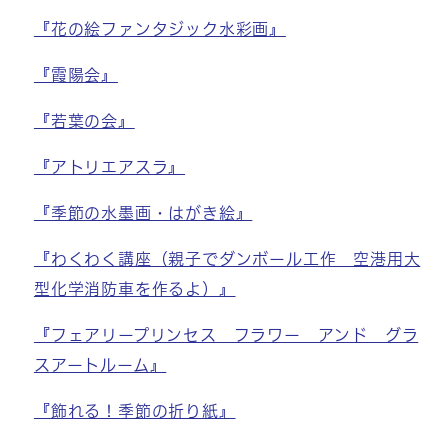
『花の絵ファンタジック水彩画』
『霞陽会』
『若葉の会』
『アトリエアスラ』
『季節の水墨画・はがき絵』
『わくわく講座（親子でダンボール工作 空港用大
型化学消防車を作るよ）』
『フェアリープリンセス フラワー アンド グラ
スアートルーム』
『飾れる！季節の折り紙』