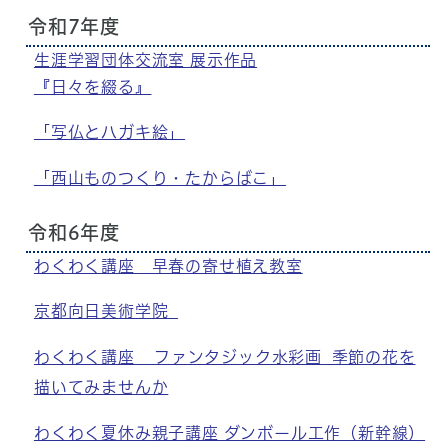
令和7年度
生涯学習団体交流室 展示作品
『日々を綴る』
「写仏とハガキ絵」
「西山ものつくり・たからばこ」
令和6年度
わくわく講座 早春の寄せ植え教室
京都向日美術学院
わくわく講座 ファンタジック水彩画 季節の花を
描いてみませんか
わくわく夏休み親子講座 ダンボール工作（新幹線）