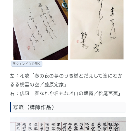
別ウィンドウで開く
左：和歌「春の夜の夢のうき橋とだえして峯にわか
るる横雲の空／藤原定家」
右：俳句「春なれや名もなき山の朝霞／松尾芭蕉」
写経（講師作品）